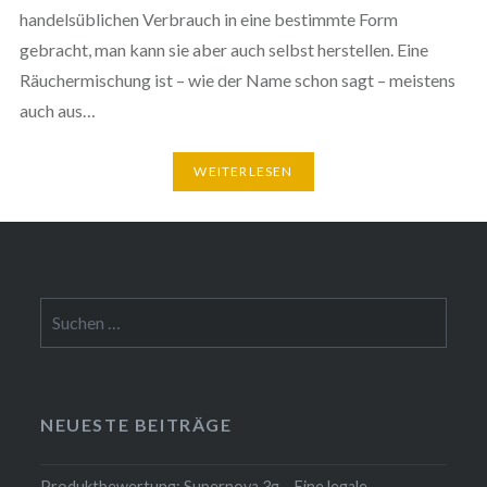
handelsüblichen Verbrauch in eine bestimmte Form
gebracht, man kann sie aber auch selbst herstellen. Eine
Räuchermischung ist – wie der Name schon sagt – meistens
auch aus…
WEITERLESEN
Suchen
nach:
NEUESTE BEITRÄGE
Produktbewertung: Supernova 3g – Eine legale