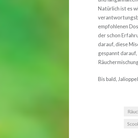
Natürlich ist es 
verantwortungsbe
empfohlenen Dosi
der schon Erfahr
darauf, diese Mis
gespannt darauf, 
Räuchermischung
Bis bald, Jaliopp
Räuc
Scoo