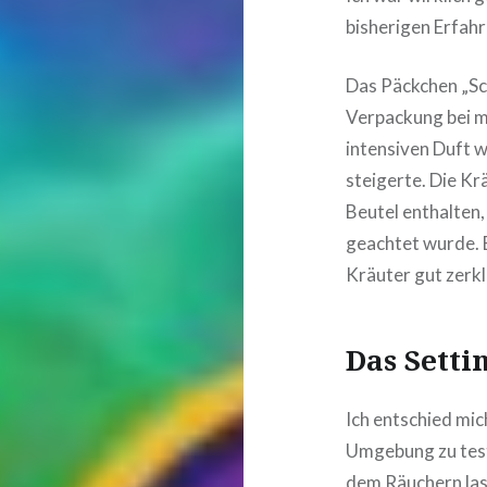
bisherigen Erfah
Das Päckchen „Sc
Verpackung bei mi
intensiven Duft 
steigerte. Die K
Beutel enthalten,
geachtet wurde. B
Kräuter gut zerkl
Das Setti
Ich entschied mic
Umgebung zu tes
dem Räuchern las