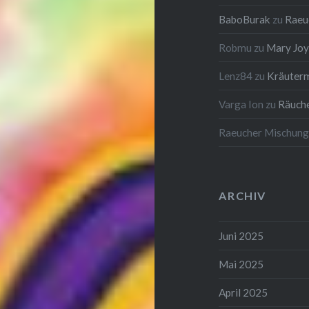
BaboBurak
zu
Raeu
Robmu
zu
Mary Joy
Lenz84
zu
Kräuterm
Varga Ion
zu
Räuch
Raeucher Mischun
ARCHIV
Juni 2025
Mai 2025
April 2025