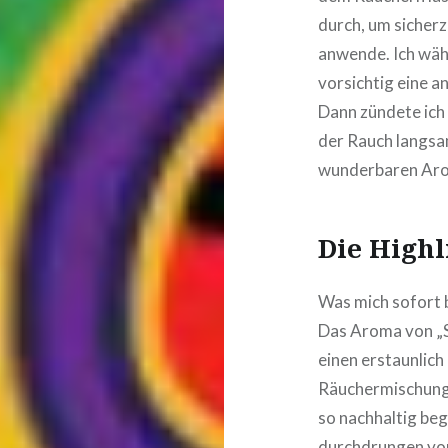
durch, um sicherz
anwende. Ich wähl
vorsichtig eine 
Dann zündete ich
der Rauch langsa
wunderbaren Arom
Die Highl
Was mich sofort b
Das Aroma von „S
einen erstaunlich
Räuchermischunge
so nachhaltig be
durchdrungen von