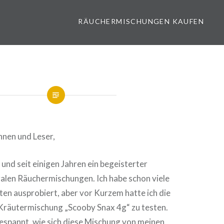
RÄUCHERMISCHUNGEN KAUFEN
innen und Leser,
 und seit einigen Jahren ein begeisterter
alen Räuchermischungen. Ich habe schon viele
en ausprobiert, aber vor Kurzem hatte ich die
 Kräutermischung „Scooby Snax 4g“ zu testen.
gespannt, wie sich diese Mischung von meinen