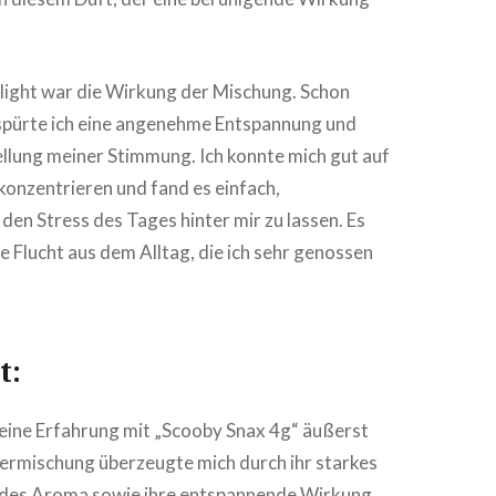
hlight war die Wirkung der Mischung. Schon
 spürte ich eine angenehme Entspannung und
ellung meiner Stimmung. Ich konnte mich gut auf
onzentrieren und fand es einfach,
den Stress des Tages hinter mir zu lassen. Es
ne Flucht aus dem Alltag, die ich sehr genossen
t:
ine Erfahrung mit „Scooby Snax 4g“ äußerst
termischung überzeugte mich durch ihr starkes
des Aroma sowie ihre entspannende Wirkung.