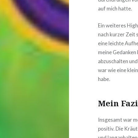
auf mich hatte.
Ein weiteres Hig
nach kurzer Zeit
eine leichte Aufh
meine Gedanken k
abzuschalten und 
war wie eine klei
habe.
Mein Fazi
Insgesamt war me
positiv. Die Kräu
und langanhalten