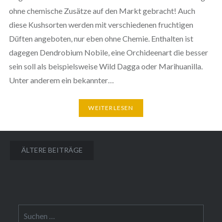
ohne chemische Zusätze auf den Markt gebracht! Auch
diese Kushsorten werden mit verschiedenen fruchtigen
Düften angeboten, nur eben ohne Chemie. Enthalten ist
dagegen Dendrobium Nobile, eine Orchideenart die besser
sein soll als beispielsweise Wild Dagga oder Marihuanilla.
Unter anderem ein bekannter…
WEITERLESEN
Beitragsnavigation
ÄLTERE BEITRÄGE
Suchen
nach: