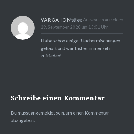
VARGA ION
sagt:
Zum Antworten anmelden
29. September 2020 um 15:01 Uhr
Habe schon einige Räuchermischungen
gekauft und war bisher immer sehr
zufrieden!
Schreibe einen Kommentar
Du musst
angemeldet
sein, um einen Kommentar
abzugeben.