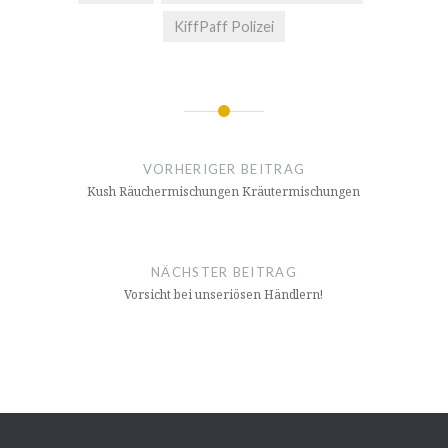
KiffPaff Polizei
Beitragsnavigation
VORHERIGER BEITRAG
Kush Räuchermischungen Kräutermischungen
NÄCHSTER BEITRAG
Vorsicht bei unseriösen Händlern!