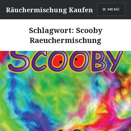
Direkt
Räuchermischung Kaufen
MENÜ
zum
Inhalt
Schlagwort:
Scooby
Raeuchermischung