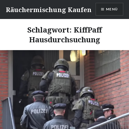
Direkt
Räuchermischung Kaufen
MENÜ
zum
Inhalt
Schlagwort:
KiffPaff
Hausdurchsuchung