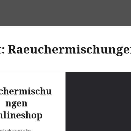
t:
Raeuchermischunge
chermischu
ngen
nlineshop