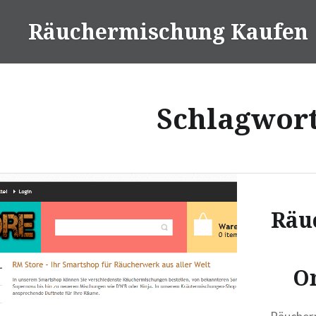
Direkt
Räuchermischung Kaufen
zum
Inhalt
Schlagwor
Räu
O