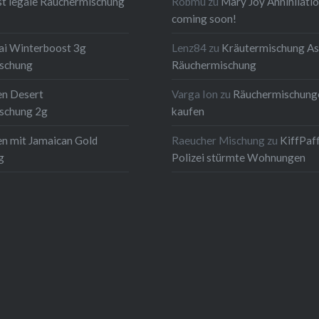
t legale Räuchermischung
Robmu
zu
Mary Joy Annihilati
coming soon!
ai Winterboost 3g
Lenz84
zu
Kräutermischung As
schung
Räuchermischung
en Desert
Varga Ion
zu
Räuchermischung
schung 2g
kaufen
n mit Jamaican Gold
Raeucher Mischung
zu
KiffPaf
g
Polizei stürmte Wohnungen