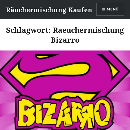
Direkt
Räuchermischung Kaufen
MENÜ
zum
Inhalt
Schlagwort:
Raeuchermischung
Bizarro