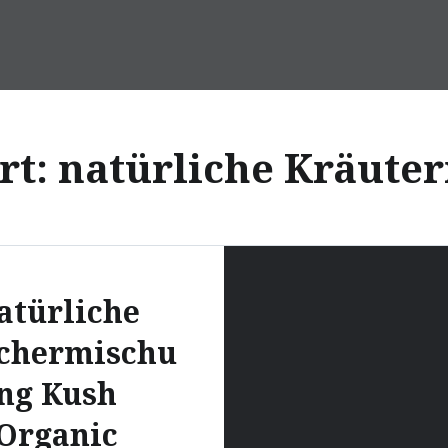
rt:
natürliche Kräute
atürliche
chermischu
ng Kush
Organic