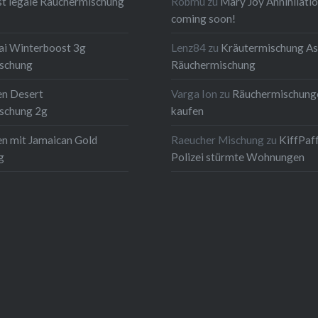
t legale Räuchermischung
Robmu
zu
Mary Joy Annihilati
coming soon!
ai Winterboost 3g
Lenz84
zu
Kräutermischung As
schung
Räuchermischung
en Desert
Varga Ion
zu
Räuchermischung
schung 2g
kaufen
n mit Jamaican Gold
Raeucher Mischung
zu
KiffPaf
g
Polizei stürmte Wohnungen