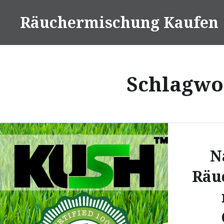
Direkt
Räuchermischung Kaufen
zum
Inhalt
Schlagwo
N
Räu