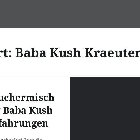
rt:
Baba Kush Kraeute
uchermisch
 Baba Kush
fahrungen