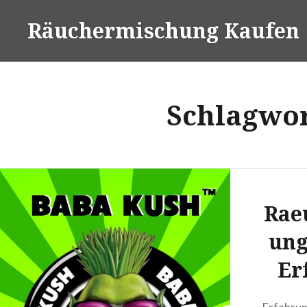
Direkt
Räuchermischung Kaufen
zum
Inhalt
Schlagwo
Rae
ung
Er