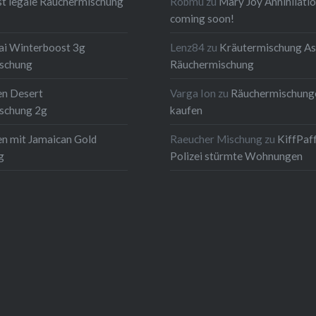
t legale Räuchermischung
Robmu
zu
Mary Joy Annihilati
coming soon!
ai Winterboost 3g
Lenz84
zu
Kräutermischung As
schung
Räuchermischung
en Desert
Varga Ion
zu
Räuchermischung
schung 2g
kaufen
n mit Jamaican Gold
Raeucher Mischung
zu
KiffPaf
g
Polizei stürmte Wohnungen